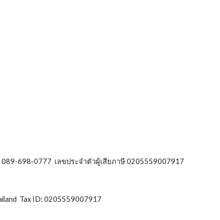
ร์วิส จำกัด
0 โทร. 089-698-0777 เลขประจำตัวผู้เสียภาษี 0205559007917
ervice Co., Ltd.
hailand Tax ID: 0205559007917